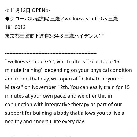
≪11月12日 OPEN≫

◆グローバル治療院 三鷹／wellness studioGS 三鷹

181-0013

東京都三鷹市下連雀3-34-8 三鷹ハイデンス1F

------------------------------------------------------------

``wellness studio GS'', which offers ``selectable 15-
minute training'' depending on your physical condition 
and mood that day, will open at ``Global Chiryouinn 
Mitaka'' on November 12th. You can easily train for 15 
minutes at your own pace, and we offer this in 
conjunction with integrative therapy as part of our 
support for building a body that allows you to live a 
healthy and cheerful life every day.
