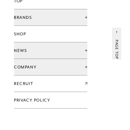
TOP
BRANDS
ブランド一覧
SHOP
グローバル治療院ブランド
てもみんブランド
PAGE TOP
ウェルネススタジオ
NEWS
お知らせ
COMPANY
キャンペーン
新店情報
会社情報一覧
RECRUIT
企業理念
代表メッセージ
沿革
PRIVACY POLICY
過去の実績
会社概要
グループ会社
アクセス