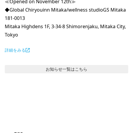
≪Opened on November 12th≫

◆Global Chiryouinn Mitaka/wellness studioGS Mitaka

181-0013

Mitaka Highdens 1F, 3-34-8 Shimorenjaku, Mitaka City, 
Tokyo
詳細をみる
お知らせ
一覧はこちら