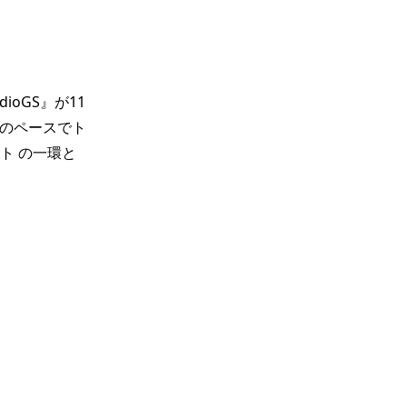
ioGS』が11
分のペースでト
ト の一環と