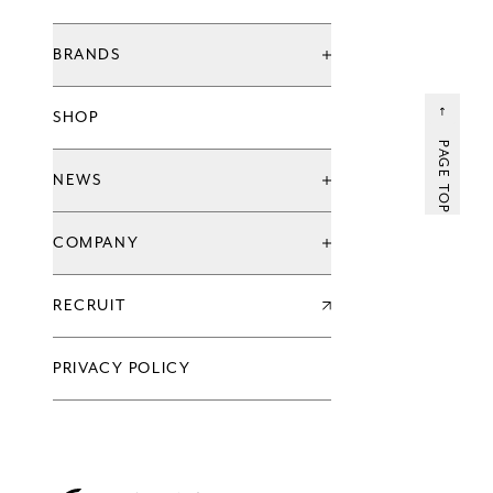
BRANDS
ブランド一覧
SHOP
グローバル治療院ブランド
てもみんブランド
PAGE TOP
ウェルネススタジオ
NEWS
お知らせ
COMPANY
キャンペーン
新店情報
会社情報一覧
RECRUIT
企業理念
代表メッセージ
沿革
PRIVACY POLICY
過去の実績
会社概要
グループ会社
アクセス