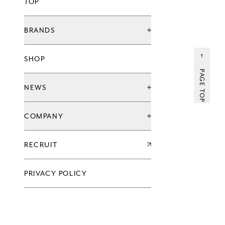
TOP
BRANDS
ブランド一覧
SHOP
グローバル治療院ブランド
てもみんブランド
PAGE TOP
ウェルネススタジオ
NEWS
お知らせ
COMPANY
キャンペーン
新店情報
会社情報一覧
RECRUIT
企業理念
代表メッセージ
沿革
PRIVACY POLICY
過去の実績
会社概要
グループ会社
アクセス