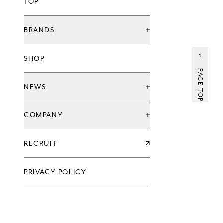
TOP
BRANDS
ブランド一覧
SHOP
グローバル治療院ブランド
てもみんブランド
PAGE TOP
ウェルネススタジオ
NEWS
お知らせ
COMPANY
キャンペーン
新店情報
会社情報一覧
RECRUIT
企業理念
代表メッセージ
沿革
PRIVACY POLICY
過去の実績
会社概要
グループ会社
アクセス