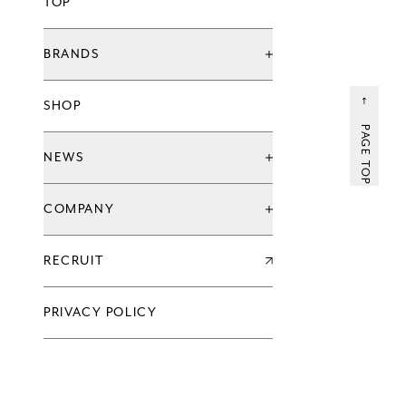
TOP
BRANDS
ブランド一覧
SHOP
グローバル治療院ブランド
てもみんブランド
PAGE TOP
ウェルネススタジオ
NEWS
お知らせ
COMPANY
キャンペーン
新店情報
会社情報一覧
RECRUIT
企業理念
代表メッセージ
沿革
PRIVACY POLICY
過去の実績
会社概要
グループ会社
アクセス