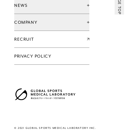
PAGE TOP
ウェルネススタジオ
NEWS
お知らせ
COMPANY
キャンペーン
新店情報
会社情報一覧
RECRUIT
企業理念
代表メッセージ
沿革
PRIVACY POLICY
過去の実績
会社概要
グループ会社
アクセス
株式会社グローバルスポーツ医学研究所
© 2021 GLOBAL SPORTS MEDICAL LABORATORY INC.